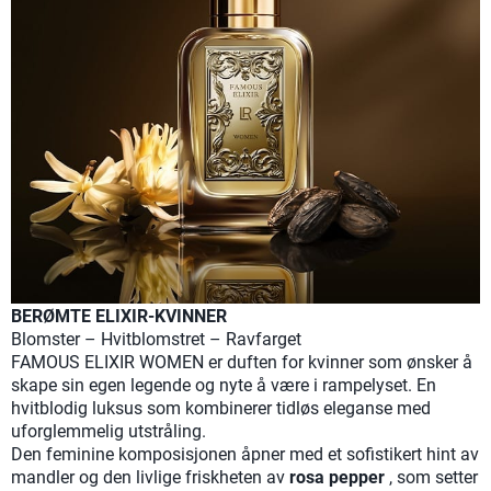
BERØMTE ELIXIR-KVINNER
Blomster – Hvitblomstret – Ravfarget
FAMOUS ELIXIR WOMEN er duften for kvinner som ønsker å
skape sin egen legende og nyte å være i rampelyset. En
hvitblodig luksus som kombinerer tidløs eleganse med
uforglemmelig utstråling.
Den feminine komposisjonen åpner med et sofistikert hint av
mandler og den livlige friskheten av
rosa pepper
, som setter