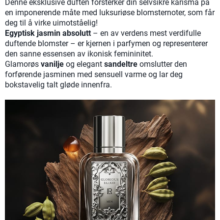
Denne eksklusive duften forsterker din selvsikre karisma på
en imponerende måte med luksuriøse blomsternoter, som får
deg til å virke uimotståelig!
Egyptisk jasmin absolutt
– en av verdens mest verdifulle
duftende blomster – er kjernen i parfymen og representerer
den sanne essensen av ikonisk femininitet.
Glamorøs
vanilje
og elegant
sandeltre
omslutter den
forførende jasminen med sensuell varme og lar deg
bokstavelig talt gløde innenfra.